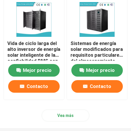
Vida de ciclo larga del
Sistemas de energía
alto inversor de energía
solar modificados para
solar inteligente de la
requisitos particulares
confiabilidad BMS con
del almacenamiento,
la batería LiFePO4
batería de
Mejor precio
Mejor precio
almacenamiento
casera de energía
200A
Contacto
Contacto
Vea más