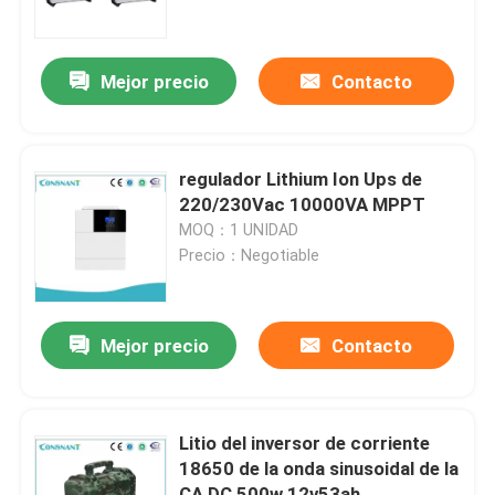
Productos
Mejor precio
Contacto
UPS Sistema de alimentación ininterrumpida
regulador Lithium Ion Ups de
fuente de alimentación del soporte de estante
220/230Vac 10000VA MPPT
MOQ：1 UNIDAD
Precio：Negotiable
Fuente de alimentación de las telecomunicaciones
Data Center modular micro
Mejor precio
Contacto
Sistema del almacenamiento de energía
Litio del inversor de corriente
18650 de la onda sinusoidal de la
batería del hierro del litio
CA DC 500w 12v53ah