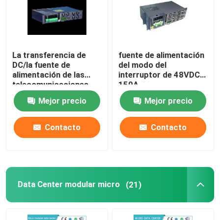
La transferencia de
fuente de alimentación
DC/la fuente de
del modo del
alimentación de las
interruptor de 48VDC
telecomunicaciones
150A,
integró la batería del
telecomunicaciones
Mejor precio
Mejor precio
mercado de la carga 1
482,6 * 255 * 130.5m m
del mercado del
del módulo del
sistema 4
rectificador 48v
Contacto
Contacto
Data Center modular micro
(21)