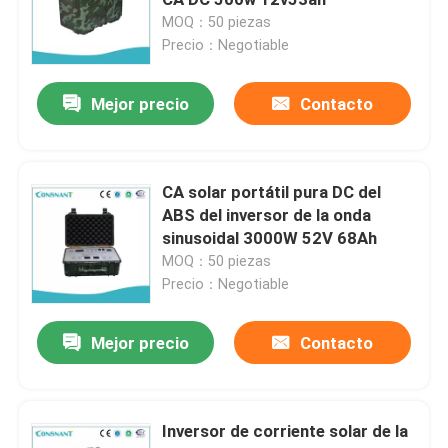
MOQ：50 piezas
Precio：Negotiable
Litio Ion Ups
Mejor precio
Contacto
Sistemas al aire libre de UPS
modular del sistema UPS
CA solar portátil pura DC del
ABS del inversor de la onda
sinusoidal 3000W 52V 68Ah
UPS en línea de baja fricción
MOQ：50 piezas
Precio：Negotiable
En línea de UPS de alta frecuencia
Mejor precio
Contacto
sube con la batería de litio
Inversor de corriente solar de la
Gabinete al aire libre IP55