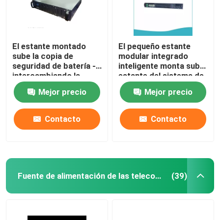
El estante montado
El pequeño estante
sube la copia de
modular integrado
seguridad de batería -
inteligente monta sube,
intercambiando la
estante del sistema de
función, 1 - 10KVA
alimentación
Mejor precio
Mejor precio
caliente 800 - 8000W
ininterrumpida
montado en rack sube
aumentable
1u
Contacto
Contacto
Fuente de alimentación de las telecomunicaciones
(39)