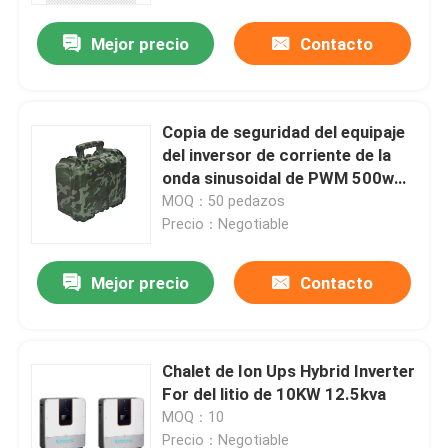
Mejor precio
Contacto
Copia de seguridad del equipaje
del inversor de corriente de la
onda sinusoidal de PWM 500w
12v53ah
MOQ：50 pedazos
Precio：Negotiable
Mejor precio
Contacto
Inicio
Chalet de Ion Ups Hybrid Inverter
Sobre nosotros
For del litio de 10KW 12.5kva
MOQ：10
Contactos
Precio：Negotiable