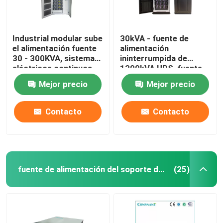
Industrial modular sube
30kVA - fuente de
el alimentación fuente
alimentación
30 - 300KVA, sistemas
ininterrumpida de
eléctricos continuos
1200kVA UPS, fuente
trifásicos
de alimentación de
Mejor precio
Mejor precio
reserva de gran
disponibilidad de UPS
Contacto
Contacto
fuente de alimentación del soporte de estante
(25)