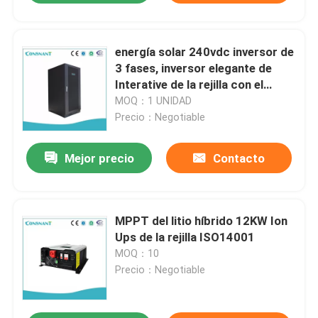
energía solar 240vdc inversor de
3 fases, inversor elegante de
Interative de la rejilla con el
regulador solar de MPPT
MOQ：1 UNIDAD
Precio：Negotiable
Mejor precio
Contacto
MPPT del litio híbrido 12KW Ion
Ups de la rejilla ISO14001
MOQ：10
Precio：Negotiable