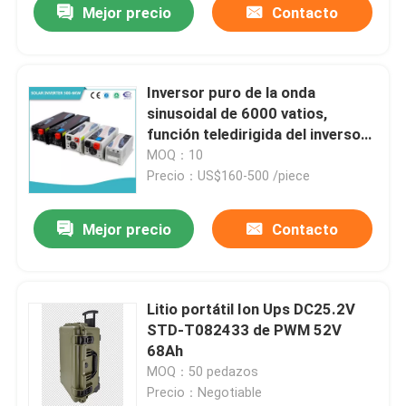
Mejor precio
Contacto
Inversor puro de la onda
sinusoidal de 6000 vatios,
función teledirigida del inversor
solar de 6000 vatios
MOQ：10
Precio：US$160-500 /piece
Mejor precio
Contacto
Litio portátil Ion Ups DC25.2V
STD-T082433 de PWM 52V
68Ah
MOQ：50 pedazos
Precio：Negotiable