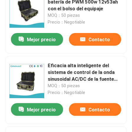
batería de PWM 500w 12v53ah
con el bolso del equipaje
Sistema eléctrico de UPS
MOQ：50 piezas
Precio：Negotiable
filtro del poder activo
Mejor precio
Contacto
industrial ups fuente de alimentación
Eficacia alta inteligente del
UPS Accesorios
sistema de control de la onda
sinusoidal AC/DC de la fuente
pura del estado de excepción
MOQ：50 piezas
inversor solar híbrido
Precio：Negotiable
Mejor precio
Contacto