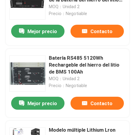
de BMS 51.2V
MOQ：Unidad 2
Precio：Negotiable
Litio Ion Ups
Mejor precio
Contacto
Sistemas al aire libre de UPS
modular del sistema UPS
Batería RS485 5120Wh
Rechargeble del hierro del litio
de BMS 100Ah
UPS en línea de baja fricción
MOQ：Unidad 2
Precio：Negotiable
En línea de UPS de alta frecuencia
Mejor precio
Contacto
sube con la batería de litio
Modelo múltiple Lithium Lron
Gabinete al aire libre IP55