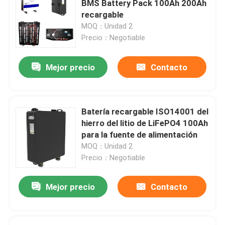
BMS Battery Pack 100Ah 200Ah
recargable
Sistema eléctrico de UPS
MOQ：Unidad 2
Precio：Negotiable
filtro del poder activo
Mejor precio
Contacto
industrial ups fuente de alimentación
Batería recargable ISO14001 del
UPS Accesorios
hierro del litio de LiFePO4 100Ah
para la fuente de alimentación
MOQ：Unidad 2
inversor solar híbrido
Precio：Negotiable
Mejor precio
Contacto