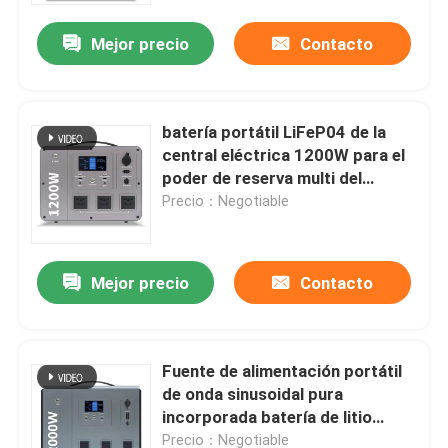
Mejor precio
Contacto
batería portátil LiFeP04 de la
central eléctrica 1200W para el
poder de reserva multi del
escenario
Precio：Negotiable
Mejor precio
Contacto
Inicio
Fuente de alimentación portátil
Sobre nosotros
de onda sinusoidal pura
incorporada batería de litio
2000W 2668Wh
Contactos
Precio：Negotiable