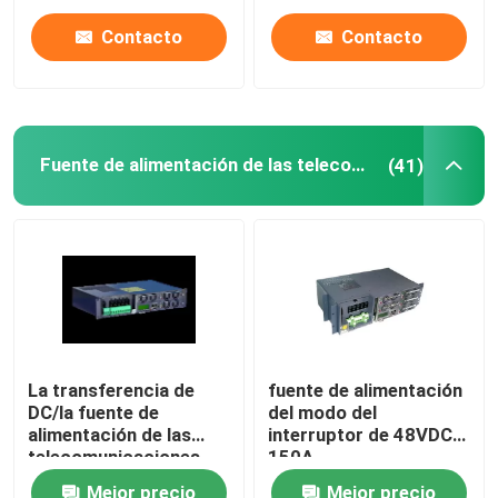
montado en rack sube
aumentable
1u
Contacto
Contacto
Fuente de alimentación de las telecomunicaciones
(41)
La transferencia de
fuente de alimentación
DC/la fuente de
del modo del
alimentación de las
interruptor de 48VDC
telecomunicaciones
150A,
integró la batería del
telecomunicaciones
Mejor precio
Mejor precio