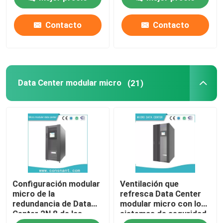
mercado de la carga 1
482,6 * 255 * 130.5m m
del mercado del
del módulo del
sistema 4
rectificador 48v
Contacto
Contacto
Data Center modular micro
(21)
Configuración modular
Ventilación que
micro de la
refresca Data Center
redundancia de Data
modular micro con los
Center 2N 8 de las
sistemas de seguridad