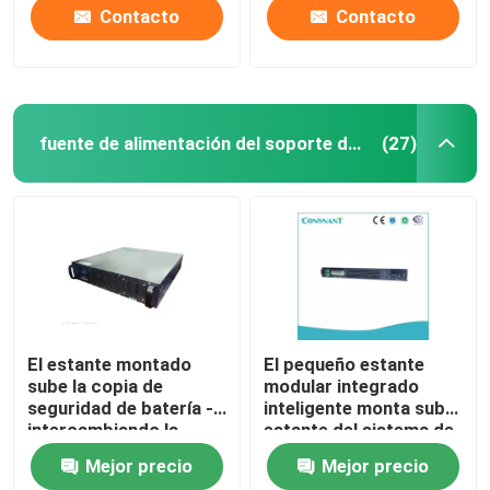
Contacto
Contacto
fuente de alimentación del soporte de estante
(27)
El estante montado
El pequeño estante
sube la copia de
modular integrado
seguridad de batería -
inteligente monta sube,
intercambiando la
estante del sistema de
función, 1 - 10KVA
alimentación
Mejor precio
Mejor precio
caliente 800 - 8000W
ininterrumpida