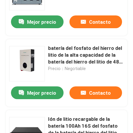
Productos
Mejor precio
Contacto
UPS Sistema de alimentación ininterrumpida
batería del fosfato del hierro del
fuente de alimentación del soporte de estante
litio de la alta capacidad de la
batería del hierro del litio de 48V
200Ah
Precio：Negotiable
Fuente de alimentación de las telecomunicaciones
Data Center modular micro
Mejor precio
Contacto
Sistema del almacenamiento de energía
Ión de litio recargable de la
batería 100Ah 16S del fosfato
batería del hierro del litio
de la batería del hierro del litio