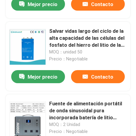
Mejor precio
Contacto
Salvar vidas largo del ciclo de la
alta capacidad de las células del
fosfato del hierro del litio de la
prenda impermeable IP65
MOQ：unidad 50
Precio：Negotiable
Mejor precio
Contacto
Fuente de alimentación portátil
de onda sinusoidal pura
incorporada batería de litio
2000W 2668Wh
MOQ：2 Unidad
Precio：Negotiable