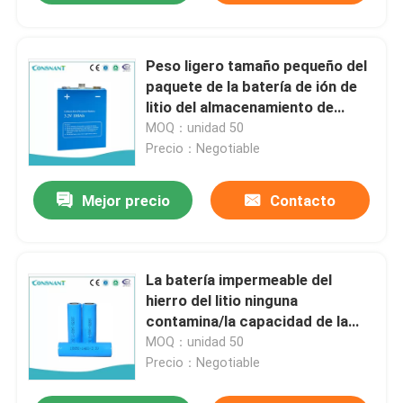
Peso ligero tamaño pequeño del
paquete de la batería de ión de
litio del almacenamiento de
energía ningún veneno
MOQ：unidad 50
Precio：Negotiable
Mejor precio
Contacto
La batería impermeable del
hierro del litio ninguna
contamina/la capacidad de la
descarga del veneno el 80%
MOQ：unidad 50
Precio：Negotiable